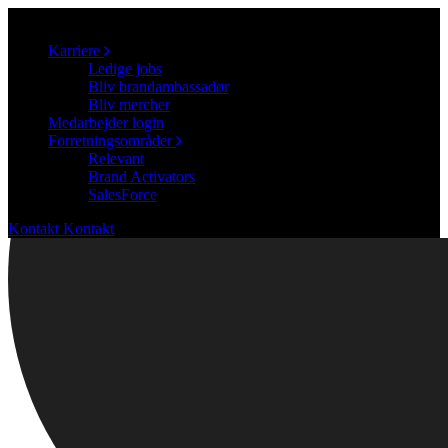
Karriere
Ledige jobs
Bliv brandambassadør
Bliv mercher
Medarbejder login
Forretningsområder
Relevant
Brand Activators
SalesForce
Kontakt
Kontakt