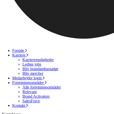
Forside
Karriere
Karrieremuligheder
Ledige jobs
Bliv brandambassadør
Bliv mercher
Medarbejder login
Forretningsområder
Alle forretningsområder
Relevant
Brand Activators
SalesForce
Kontakt