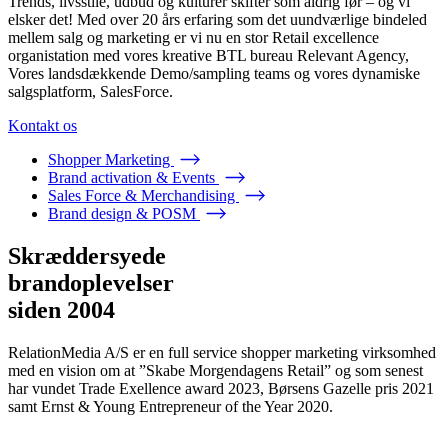
Trends, livsstile, udbud og kulturer skifter som aldrig før – og vi
elsker det! Med over 20 års erfaring som det uundværlige bindeled
mellem salg og marketing er vi nu en stor Retail excellence
organistation med vores kreative BTL bureau Relevant Agency,
Vores landsdækkende Demo/sampling teams og vores dynamiske
salgsplatform, SalesForce.
Kontakt os
Shopper Marketing
Brand activation & Events
Sales Force & Merchandising
Brand design & POSM
Skræddersyede
brandoplevelser
siden 2004
RelationMedia A/S er en full service shopper marketing virksomhed
med en vision om at ”Skabe Morgendagens Retail” og som senest
har vundet Trade Exellence award 2023, Børsens Gazelle pris 2021
samt Ernst & Young Entrepreneur of the Year 2020.